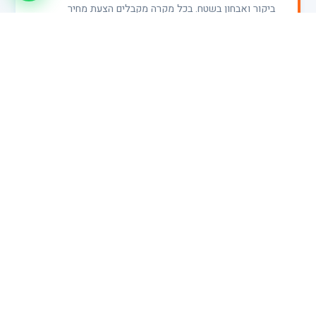
ביקור ואבחון בשטח. בכל מקרה מקבלים הצעת מחיר
שקופה ומפורטת לפני תחילת כל עבודה — ללא הפתעות.
ההתחייבות שלנו
למה לבחור בנו?
לא רק מחיר טוב — גם שירות שאתם יכולים לסמוך עליו